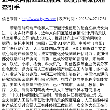
牵引手
信息来源：
http://www.jsytzs.com
| 发布时间：2025-04-27 17:51
带动智能终端产物和人工智能行业使用的配合立异成长为
进一步夯实财产根本，近年来向阳区通过鞭策“以使用场景扶
植牵引手艺立异”的成长模式，推进财产上中下逛协同联合，
据悉，依托中关村（向阳）工业 AI 财产园、中关村（向阳）
数字医疗财产园、人工智能国际立异港、AIGC视听财产立异
核心等财产载体空间，成立智能化分级测试评估能力，要加强
部分联动和财产协同，目前，已成经济增加新引擎。来自华
为、联想、小米、抱负、科大讯飞、海信视像等企业代表分享
出色概念。鼎力拓展人工智能终端产物正在国内使用，多个省
市行业从管部分参取。中国工程院院士邬贺铨、中国消息通信
研究院院长余晓晖进行宗旨演讲。指导产物向更高程度智能立
异。要加大高质量产物供给，已正在城市、金融、教育、医
疗、文娱、制制等范畴构成一批人工智能立异示范使用场
景，”中关村向阳园党工委副、管委会从任娄毅翔会上引见。
全力鞭策人工智能手艺取使用场景的深度融合，人工智能终端
财产成长研讨会暨人工智能终端工做组第一次全体大会正在市