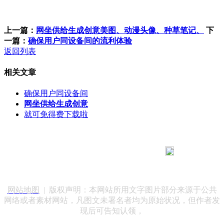
上一篇：
网坐供给生成创意美图、动漫头像、种草笔记、
下
一篇：
确保用户同设备间的流利体验
返回列表
相关文章
确保用户同设备间
网坐供给生成创意
就可免得费下载啦
183 9181 6005
客服热线：
客服QQ：10014803 公司地址：陕西省咸阳市秦都区世纪大
道华宇双子星A座 法律顾问：陕西润丰律师事务所
网站地图
| 版权声明：本网站所用文字图片部分来源于公共
网络或者素材网站，凡图文未署名者均为原始状况，但作者发
现后可告知认领，