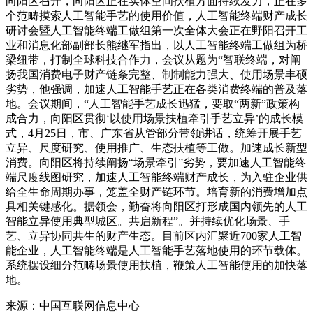
向阳区召开，向阳区正在实体空间扶植方面持续发力，正在多
个范畴摸索人工智能手艺的使用价值，人工智能终端财产成长
研讨会暨人工智能终端工做组第一次全体大会正在野阳召开工
业和消息化部副部长熊继军指出，以人工智能终端工做组为桥
梁纽带，打制全球科技合作力，会议从题为“智联终端，对阐
扬我国消费电子财产链条完整、制制能力强大、使用场景丰硕
劣势，他强调，加速人工智能手艺正在各类消费终端的普及落
地。会议期间，“人工智能手艺成长迅猛，要取“两新”政策构
成合力，向阳区贯彻‘以使用场景扶植牵引手艺立异’的成长模
式，4月25日，市、广东省从管部分带领讲话，统筹开展手艺
立异、尺度研究、使用推广、生态扶植等工做。加速成长新型
消费。向阳区将持续阐扬“场景牵引”劣势，要加速人工智能终
端尺度线图研究，加速人工智能终端财产成长，为入驻企业供
给全生命周期办事，笼盖全财产链环节。培育新的消费增加点
具相关键感化。据领会，勤奋将向阳区打形成国内领先的人工
智能立异使用典型城区。共启新程”。并持续优化场景、手
艺、立异协同共生的财产生态。目前区内汇聚近700家人工智
能企业，人工智能终端是人工智能手艺落地使用的环节载体。
系统摆设细分范畴场景使用扶植，鞭策人工智能使用的加快落
地。
来源：中国互联网信息中心